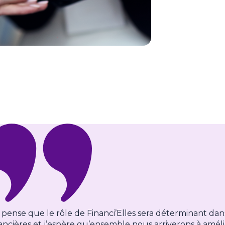
 pense que le rôle de Financi’Elles sera déterminant dan
ancières et j’espère qu’ensemble nous arriverons à amél