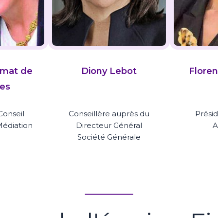
umat de
Diony Lebot
Flore
res
onseil
Conseillère auprès du
Prési
Médiation
Directeur Général
A
Société Générale