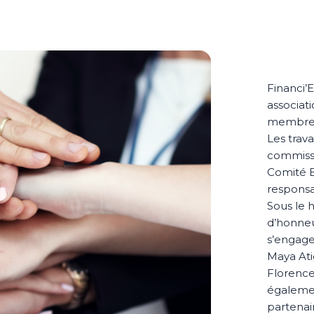
Financi’E
associati
membres 
Les trava
commiss
Comité E
responsab
Sous le 
d’honneu
s’engagen
Maya Ati
Florence
égalemen
partenai