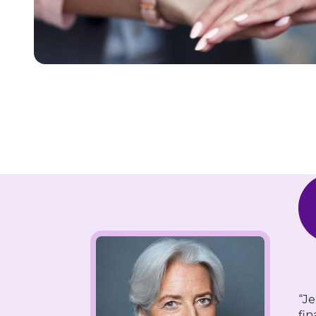
“
Je
fin