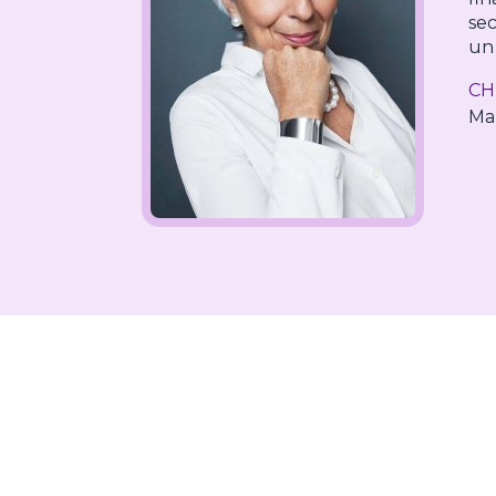
sec
un
CH
Mar